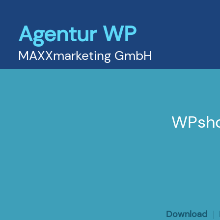
Agentur WP
MAXXmarketing GmbH
WPsho
Download