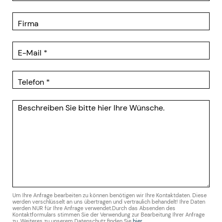
Um Ihre Anfrage bearbeiten zu können benötigen wir Ihre Kontaktdaten. Diese
werden verschlüsselt an uns übertragen und vertraulich behandelt! Ihre Daten
werden NUR für Ihre Anfrage verwendet.Durch das Absenden des
Kontaktformulars stimmen Sie der Verwendung zur Bearbeitung Ihrer Anfrage
zu. Weiteres zu unserem Datenschutz finden Sie
hier
.