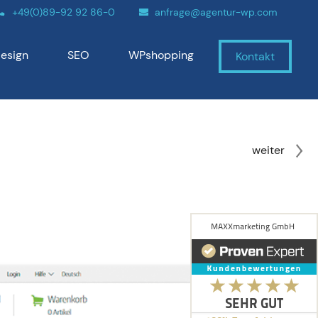
+49(0)89-92 92 86-0
anfrage@agentur-wp.com
esign
SEO
WPshopping
Kontakt
weiter